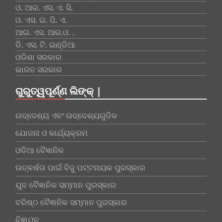
ଓ. ଆର. ଏସ. ଏ. ସି.
ଓ. ଏସ. ଇ. ପି. ଏ.
ଆଇ. ଏସ. ଆର.ଓ. .
ଡି. ଏସ. ଟି. ଇଣ୍ଡିଆ
ଓଡିଶା ସରକାର
ଭାରତ ସରକାର
ଗୁରୁତ୍ୱପୂର୍ଣ୍ଣ ଲିଙ୍କ୍ |
ଉଦ୍ଦେଶ୍ୟ ଏବଂ ଉଦ୍ଦେଶ୍ୟଗୁଡିକ
ଯୋଜନା ଓ କାର୍ଯ୍ୟକ୍ରମ
ଓଡିଆ ବୈଜ୍ଞାନିକ
ଉତ୍କର୍ଷତା ପାଇଁ ବିଜୁ ପଟ୍ଟନାୟକ ପୁରସ୍କାର
ଯୁବ ବୈଜ୍ଞାନିକ ସମ୍ମାନ ପୁରସ୍କାର
ବରିଷ୍ଠ ବୈଜ୍ଞାନିକ ସମ୍ମାନ ପୁରସ୍କାର
ବିଜ୍ଞାପନ