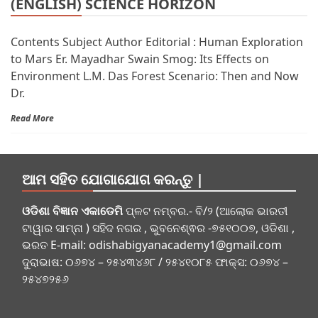
(ENGLISH) SCIENCE HORIZON
Contents Subject Author Editorial : Human Exploration
to Mars Er. Mayadhar Swain Smog: Its Effects on
Environment L.M. Das Forest Scenario: Then and Now
Dr.
Read More
ଆମ ସହିତ ଯୋଗାଯୋଗ କରନ୍ତୁ |
ଓଡିଶା ବିଜ୍ଞାନ ଏକାଡେମି
ପ୍ଳଟ ନମ୍ବର.- ବି/୨ (ଆଲୋକ ଭାରତୀ
ଟାୱାର ସାମ୍ନା ) ସହିଦ ନଗର , ଭୁବନେଶ୍ଵର -୭୫୧୦୦୭, ଓଡିଶା ,
ଭରତ E-mail:
odishabigyanacademy1@gmail.com
ଦୁରାଭାଷ: ୦୬୭୪ – ୨୫୪୩୪୬୮ / ୨୫୪୧୦୮୫ ଫାକ୍ସ: ୦୬୭୪ –
୨୫୪୭୨୫୬