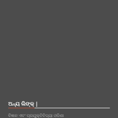
ଅନ୍ୟ ଲିଙ୍କ୍ |
ବିଜ୍ଞାନ ଏବଂ ପ୍ରଯୁକ୍ତିବିଦ୍ୟା ଓଡିଶା