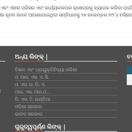
ା, ଏବଂ ଏହାର ପରିସର ଏବଂ କାର୍ଯ୍ୟକଳାପର କ୍ଷେତ୍ରକୁ ବ୍ୟାପକ କରିବା ପାଇଁ
େମୀର ନୂତନ ଭାବେ ଆପଣାଯାଇଥିବା ସମ୍ବିଧାନକୁ ୨୫ ନଭେମ୍ବର ୧୯୮୪ ମସିହା
ଅନ୍ୟ ଲିଙ୍କ୍ |
ବ
ବିଜ୍ଞାନ ଏବଂ ପ୍ରଯୁକ୍ତିବିଦ୍ୟା ଓଡିଶା
ଓ. ଆର. ଏସ. ଏ. ସି.
ଓ. ଏସ. ଇ. ପି. ଏ.
:
ଆଇ. ଏସ. ଆର.ଓ. .
ଡି. ଏସ. ଟି. ଇଣ୍ଡିଆ
ଓଡିଶା ସରକାର
ଭାରତ ସରକାର
ଗୁରୁତ୍ୱପୂର୍ଣ୍ଣ ଲିଙ୍କ୍ |