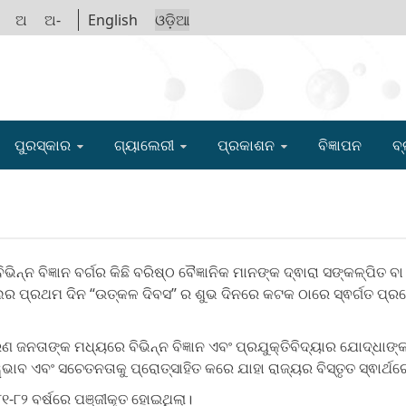
ଅ
ଅ-
English
ଓଡ଼ିଆ
IGYAN ACADE
ପୁରସ୍କାର
ଗ୍ୟାଲେରୀ
ପ୍ରକାଶନ
ବିଜ୍ଞାପନ
ବ୍
ିଭିନ୍ନ ବିଜ୍ଞାନ ବର୍ଗର କିଛି ବରିଷ୍ଠ ବୈଜ୍ଞାନିକ ମାନଙ୍କ ଦ୍ଵାରା ସଙ୍କଳ୍ପ
ଲର ପ୍ରଥମ ଦିନ “ଉତ୍କଳ ଦିବସ” ର ଶୁଭ ଦିନରେ କଟକ ଠାରେ ସ୍ଵର୍ଗତ ପ୍ରଫ
ତାଙ୍କ ମଧ୍ୟରେ ବିଭିନ୍ନ ବିଜ୍ଞାନ ଏବଂ ପ୍ରଯୁକ୍ତିବିଦ୍ୟାର ଯୋଦ୍ଧାଙ୍କ ଠା
ଭାବ ଏବଂ ସଚେତନତାକୁ ପ୍ରୋତ୍ସାହିତ କରେ ଯାହା ରାଜ୍ୟର ବିସ୍ତୃତ ସ୍ଵାର୍ଥ
୮୨ ବର୍ଷରେ ପଞ୍ଜୀକୃତ ହୋଇଥିଲା।