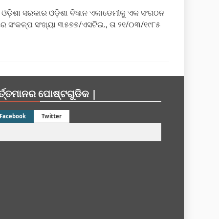
 ଓଡ଼ିଶା ସରକାର ଓଡ଼ିଶା ବିଜ୍ଞାନ ଏକାଡେମୀକୁ ଏକ ସଂଗଠନ
ରେ ସଂକଳ୍ପ ସଂଖ୍ୟା ୩୫୭୭/ଏସଟିଇ., ତା ୨୧/୦୩/୧୯୮୫
ର୍ତ୍ତମାନର ପୋଷ୍ଟଗୁଡିକ |
Facebook
Twitter