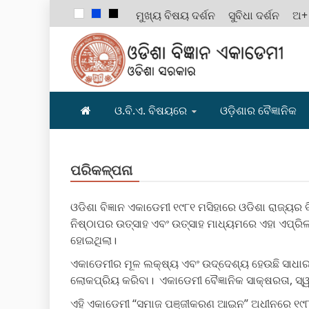
ମୁଖ୍ୟ ବିଷୟ ଦର୍ଶନ
ସୁବିଧା ଦର୍ଶନ
ଅ+
ODISHA B
ଓ.ବି.ଏ. ବିଷୟରେ
ଓଡ଼ିଶାର ବୈଜ୍ଞାନିକ
ପରିକଳ୍ପନା
ଓଡିଶା ବିଜ୍ଞାନ ଏକାଡେମୀ ୧୯୮୧ ମସିହାରେ ଓଡିଶା ରାଜ୍ୟର ବ
ନିଷ୍ଠାପର ଉତ୍ସାହ ଏବଂ ଉତ୍ସାହ ମାଧ୍ୟମରେ ଏହା ଏପ୍ରି
ହୋଇଥିଲା।
ଏକାଡେମୀର ମୂଳ ଲକ୍ଷ୍ୟ ଏବଂ ଉଦ୍ଦେଶ୍ୟ ହେଉଛି ସାଧାରଣ ଜନ
ଲୋକପ୍ରିୟ କରିବା। ଏକାଡେମୀ ବୈଜ୍ଞାନିକ ସାକ୍ଷରତା, ସ୍ୱ
ଏହି ଏକାଡେମୀ “ସମାଜ ପଞ୍ଜୀକରଣ ଆଇନ” ଅଧୀନରେ ୧୯୮୧-