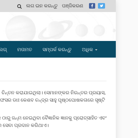
ଲଗ ଇନ କରନ୍ତୁ
ପଞ୍ଜିକରଣ
MY
ଲଗ୍
ମତାମତ
ସମ୍ପର୍କ କରନ୍ତୁ
ଅଧିକ
ିତ ବା ଚିନ୍ତନ କରାଯାଇଥିଲା। ସେମାନଙ୍କର ନିରନ୍ତର ପ୍ରୟାସ,
େସର ଡାଃ କେଶବ ଚନ୍ଦ୍ର ସାହୁ ପୃଷ୍ଠପୋଷକତାରେ ସୃଷ୍ଟି
ରୁ ଜନ୍ମ ନେଇଥିବା ବୈଜ୍ଞାନିକ ଜ୍ଞାନକୁ ପ୍ରୋତ୍ସାହିତ ଏବଂ
ରେ ସେବା ପ୍ରଦାନ କରିଥାଏ।