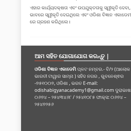
ଏହାର କାର୍ଯ୍ୟଦକ୍ଷତା ଏବଂ ଉପଯୁକ୍ତତାକୁ ସ୍ୱୀକୃତି ଦେବ
ଭାବରେ ସ୍ୱୀକୃତି ଦେଇଥିଲେ ଏବଂ ଓଡିଶା ବିଜ୍ଞାନ ଏକାଡ
ରେ ଗ୍ରହଣ କରିଥିଲେ।
ଆମ ସହିତ ଯୋଗାଯୋଗ କରନ୍ତୁ |
ଓଡିଶା ବିଜ୍ଞାନ ଏକାଡେମି
ପ୍ଳଟ ନମ୍ବର.- ବି/୨ (ଆଲୋକ
ଭାରତୀ ଟାୱାର ସାମ୍ନା ) ସହିଦ ନଗର , ଭୁବନେଶ୍ଵର
-୭୫୧୦୦୭, ଓଡିଶା , ଭରତ E-mail:
odishabigyanacademy1@gmail.com
ଦୁରାଭାଷ
୦୬୭୪ – ୨୫୪୩୪୬୮ / ୨୫୪୧୦୮୫ ଫାକ୍ସ: ୦୬୭୪ –
୨୫୪୭୨୫୬