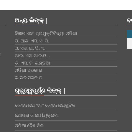
ଅନ୍ୟ ଲିଙ୍କ୍ |
ବ
ବିଜ୍ଞାନ ଏବଂ ପ୍ରଯୁକ୍ତିବିଦ୍ୟା ଓଡିଶା
ଓ. ଆର. ଏସ. ଏ. ସି.
ଓ. ଏସ. ଇ. ପି. ଏ.
:
ଆଇ. ଏସ. ଆର.ଓ. .
ଡି. ଏସ. ଟି. ଇଣ୍ଡିଆ
ଓଡିଶା ସରକାର
ଭାରତ ସରକାର
ଗୁରୁତ୍ୱପୂର୍ଣ୍ଣ ଲିଙ୍କ୍ |
ଉଦ୍ଦେଶ୍ୟ ଏବଂ ଉଦ୍ଦେଶ୍ୟଗୁଡିକ
ଯୋଜନା ଓ କାର୍ଯ୍ୟକ୍ରମ
ଓଡିଆ ବୈଜ୍ଞାନିକ