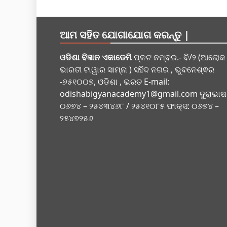
ଆମ ସହିତ ଯୋଗାଯୋଗ କରନ୍ତୁ |
ଓଡିଶା ବିଜ୍ଞାନ ଏକାଡେମି
ପ୍ଳଟ ନମ୍ବର.- ବି/୨ (ଆଲୋକ
ଭାରତୀ ଟାୱାର ସାମ୍ନା ) ସହିଦ ନଗର , ଭୁବନେଶ୍ଵର
-୭୫୧୦୦୭, ଓଡିଶା , ଭରତ E-mail:
odishabigyanacademy1@gmail.com
ଦୁରାଭାଷ
୦୬୭୪ – ୨୫୪୩୪୬୮ / ୨୫୪୧୦୮୫ ଫାକ୍ସ: ୦୬୭୪ –
୨୫୪୭୨୫୬