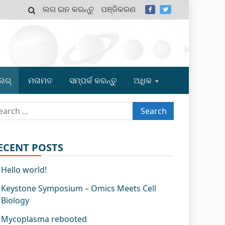
ଲଗ ଇନ କରନ୍ତୁ
ପଞ୍ଜିକରଣ
MY
ଲଗ୍
ମତାମତ
ସମ୍ପର୍କ କରନ୍ତୁ
ଅଧିକ
arch
r:
ECENT POSTS
Hello world!
Keystone Symposium – Omics Meets Cell
Biology
Mycoplasma rebooted