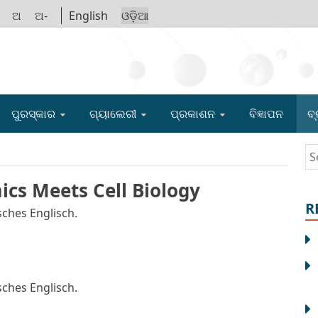
ଅ
ଅ-
English
ଓଡ଼ିଆ
IGYAN ACADE
ପୁରସ୍କାର
ଗ୍ୟାଲେରୀ
ପ୍ରକାଶନ
ବିଜ୍ଞାପନ
ବ୍
Se
fo
cs Meets Cell Biology
R
isches Englisch.
isches Englisch.