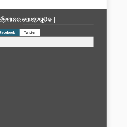
ର୍ତ୍ତମାନର ପୋଷ୍ଟଗୁଡିକ |
Facebook
Twitter