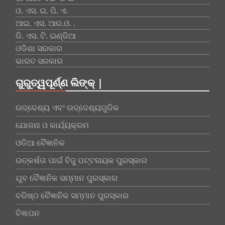
ଓ. ଏସ. ଇ. ପି. ଏ.
ଆଇ. ଏସ. ଆର.ଓ. .
ଡି. ଏସ. ଟି. ଇଣ୍ଡିଆ
ଓଡିଶା ସରକାର
ଭାରତ ସରକାର
ଗୁରୁତ୍ୱପୂର୍ଣ୍ଣ ଲିଙ୍କ୍ |
ଉଦ୍ଦେଶ୍ୟ ଏବଂ ଉଦ୍ଦେଶ୍ୟଗୁଡିକ
ଯୋଜନା ଓ କାର୍ଯ୍ୟକ୍ରମ
ଓଡିଆ ବୈଜ୍ଞାନିକ
ଉତ୍କର୍ଷତା ପାଇଁ ବିଜୁ ପଟ୍ଟନାୟକ ପୁରସ୍କାର
ଯୁବ ବୈଜ୍ଞାନିକ ସମ୍ମାନ ପୁରସ୍କାର
ବରିଷ୍ଠ ବୈଜ୍ଞାନିକ ସମ୍ମାନ ପୁରସ୍କାର
ବିଜ୍ଞାପନ