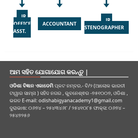
JR.
JR.
OFFICE
ACCOUNTANT
STENOGRAPHER
ASST.
ଆମ ସହିତ ଯୋଗାଯୋଗ କରନ୍ତୁ |
ଓଡିଶା ବିଜ୍ଞାନ ଏକାଡେମି
ପ୍ଳଟ ନମ୍ବର.- ବି/୨ (ଆଲୋକ ଭାରତୀ
ଟାୱାର ସାମ୍ନା ) ସହିଦ ନଗର , ଭୁବନେଶ୍ଵର -୭୫୧୦୦୭, ଓଡିଶା ,
ଭରତ E-mail:
odishabigyanacademy1@gmail.com
ଦୁରାଭାଷ: ୦୬୭୪ – ୨୫୪୩୪୬୮ / ୨୫୪୧୦୮୫ ଫାକ୍ସ: ୦୬୭୪ –
୨୫୪୭୨୫୬