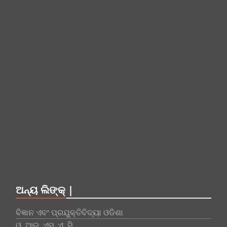
ଅନ୍ୟ ଲିଙ୍କ୍ |
ବିଜ୍ଞାନ ଏବଂ ପ୍ରଯୁକ୍ତିବିଦ୍ୟା ଓଡିଶା
ଓ. ଆର. ଏସ. ଏ. ସି.