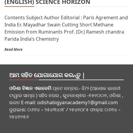
(ENGLISH) SCIENCE HORIZON
Contents Subject Author Editorial : Paris Agrement and
India Er. Mayadhar Swain Cutting Short Methane
Emission from Ruminants Prof. (Dr.) Ramesh chandra
Parida India’s Chemistry
Read More
ଆମ ସହିତ ଯୋଗାଯୋଗ କରନ୍ତୁ |
ଓଡିଶା ବିଜ୍ଞାନ ଏକାଡେମି
ପ୍ଳଟ ନମ୍ବର.- ବି/୨ (ଆଲୋକ ଭାରତୀ
ଟାୱାର ସାମ୍ନା ) ସହିଦ ନଗର , ଭୁବନେଶ୍ଵର -୭୫୧୦୦୭, ଓଡିଶା ,
ଭରତ E-mail:
odishabigyanacademy1@gmail.com
ଦୁରାଭାଷ: ୦୬୭୪ – ୨୫୪୩୪୬୮ / ୨୫୪୧୦୮୫ ଫାକ୍ସ: ୦୬୭୪ –
୨୫୪୭୨୫୬