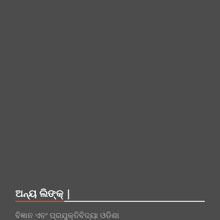
ଅନ୍ୟ ଲିଙ୍କ୍ |
ବିଜ୍ଞାନ ଏବଂ ପ୍ରଯୁକ୍ତିବିଦ୍ୟା ଓଡିଶା