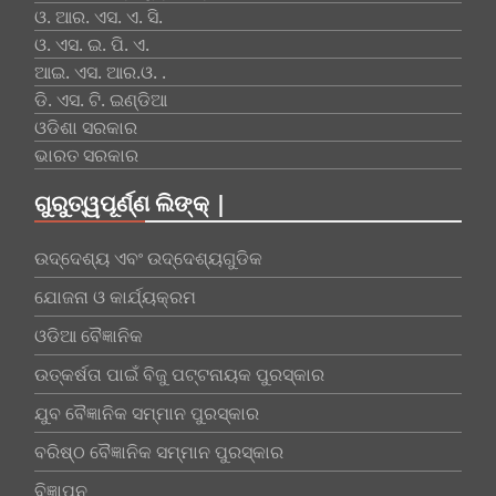
ଓ. ଆର. ଏସ. ଏ. ସି.
ଓ. ଏସ. ଇ. ପି. ଏ.
ଆଇ. ଏସ. ଆର.ଓ. .
ଡି. ଏସ. ଟି. ଇଣ୍ଡିଆ
ଓଡିଶା ସରକାର
ଭାରତ ସରକାର
ଗୁରୁତ୍ୱପୂର୍ଣ୍ଣ ଲିଙ୍କ୍ |
ଉଦ୍ଦେଶ୍ୟ ଏବଂ ଉଦ୍ଦେଶ୍ୟଗୁଡିକ
ଯୋଜନା ଓ କାର୍ଯ୍ୟକ୍ରମ
ଓଡିଆ ବୈଜ୍ଞାନିକ
ଉତ୍କର୍ଷତା ପାଇଁ ବିଜୁ ପଟ୍ଟନାୟକ ପୁରସ୍କାର
ଯୁବ ବୈଜ୍ଞାନିକ ସମ୍ମାନ ପୁରସ୍କାର
ବରିଷ୍ଠ ବୈଜ୍ଞାନିକ ସମ୍ମାନ ପୁରସ୍କାର
ବିଜ୍ଞାପନ