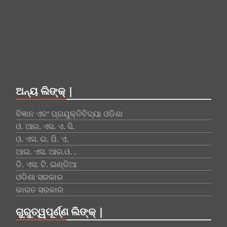
ଅନ୍ୟ ଲିଙ୍କ୍ |
ବିଜ୍ଞାନ ଏବଂ ପ୍ରଯୁକ୍ତିବିଦ୍ୟା ଓଡିଶା
ଓ. ଆର. ଏସ. ଏ. ସି.
ଓ. ଏସ. ଇ. ପି. ଏ.
ଆଇ. ଏସ. ଆର.ଓ. .
ଡି. ଏସ. ଟି. ଇଣ୍ଡିଆ
ଓଡିଶା ସରକାର
ଭାରତ ସରକାର
ଗୁରୁତ୍ୱପୂର୍ଣ୍ଣ ଲିଙ୍କ୍ |