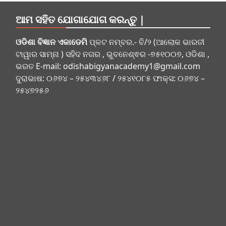
ଆମ ସହିତ ଯୋଗାଯୋଗ କରନ୍ତୁ |
ଓଡିଶା ବିଜ୍ଞାନ ଏକାଡେମି
ପ୍ଳଟ ନମ୍ବର.- ବି/୨ (ଆଲୋକ ଭାରତୀ
ଟାୱାର ସାମ୍ନା ) ସହିଦ ନଗର , ଭୁବନେଶ୍ଵର -୭୫୧୦୦୭, ଓଡିଶା ,
ଭରତ E-mail:
odishabigyanacademy1@gmail.com
ଦୁରାଭାଷ: ୦୬୭୪ – ୨୫୪୩୪୬୮ / ୨୫୪୧୦୮୫ ଫାକ୍ସ: ୦୬୭୪ –
୨୫୪୭୨୫୬