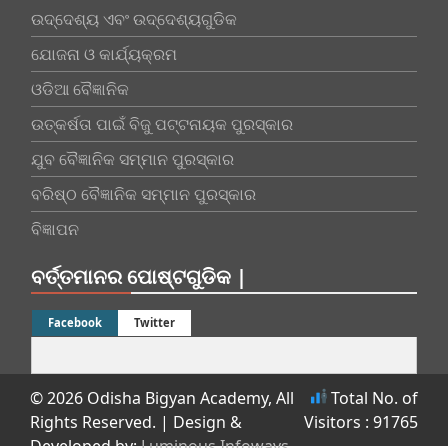
ଉଦ୍ଦେଶ୍ୟ ଏବଂ ଉଦ୍ଦେଶ୍ୟଗୁଡିକ
ଯୋଜନା ଓ କାର୍ଯ୍ୟକ୍ରମ
ଓଡିଆ ବୈଜ୍ଞାନିକ
ଉତ୍କର୍ଷତା ପାଇଁ ବିଜୁ ପଟ୍ଟନାୟକ ପୁରସ୍କାର
ଯୁବ ବୈଜ୍ଞାନିକ ସମ୍ମାନ ପୁରସ୍କାର
ବରିଷ୍ଠ ବୈଜ୍ଞାନିକ ସମ୍ମାନ ପୁରସ୍କାର
ବିଜ୍ଞାପନ
ବର୍ତ୍ତମାନର ପୋଷ୍ଟଗୁଡିକ |
Facebook
Twitter
© 2026 Odisha Bigyan Academy, All
Total No. of
Rights Reserved.
| Design &
Visitors : 91765
Developed by:
Luminous Infoways