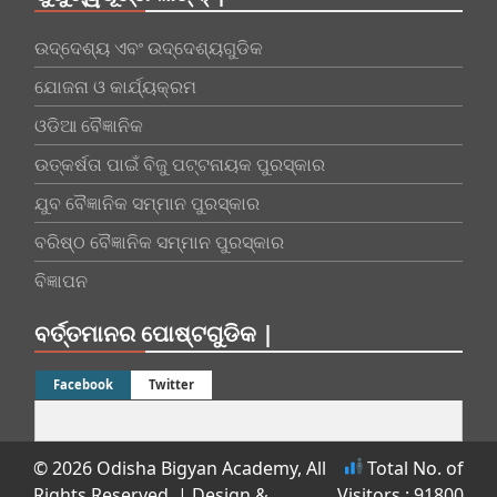
ଉଦ୍ଦେଶ୍ୟ ଏବଂ ଉଦ୍ଦେଶ୍ୟଗୁଡିକ
ଯୋଜନା ଓ କାର୍ଯ୍ୟକ୍ରମ
ଓଡିଆ ବୈଜ୍ଞାନିକ
ଉତ୍କର୍ଷତା ପାଇଁ ବିଜୁ ପଟ୍ଟନାୟକ ପୁରସ୍କାର
ଯୁବ ବୈଜ୍ଞାନିକ ସମ୍ମାନ ପୁରସ୍କାର
ବରିଷ୍ଠ ବୈଜ୍ଞାନିକ ସମ୍ମାନ ପୁରସ୍କାର
ବିଜ୍ଞାପନ
ବର୍ତ୍ତମାନର ପୋଷ୍ଟଗୁଡିକ |
Facebook
Twitter
© 2026 Odisha Bigyan Academy, All
Total No. of
Rights Reserved.
| Design &
Visitors : 91800