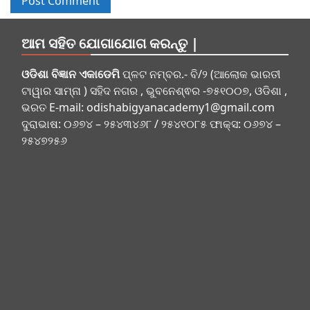
ଆମ ସହିତ ଯୋଗାଯୋଗ କରନ୍ତୁ |
ଓଡିଶା ବିଜ୍ଞାନ ଏକାଡେମି
ପ୍ଳଟ ନମ୍ବର.- ବି/୨ (ଆଲୋକ ଭାରତୀ
ଟାୱାର ସାମ୍ନା ) ସହିଦ ନଗର , ଭୁବନେଶ୍ଵର -୭୫୧୦୦୭, ଓଡିଶା ,
ଭରତ E-mail:
odishabigyanacademy1@gmail.com
ଦୁରାଭାଷ: ୦୬୭୪ – ୨୫୪୩୪୬୮ / ୨୫୪୧୦୮୫ ଫାକ୍ସ: ୦୬୭୪ –
୨୫୪୭୨୫୬