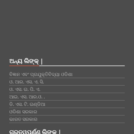
ଅନ୍ୟ ଲିଙ୍କ୍ |
ବିଜ୍ଞାନ ଏବଂ ପ୍ରଯୁକ୍ତିବିଦ୍ୟା ଓଡିଶା
ଓ. ଆର. ଏସ. ଏ. ସି.
ଓ. ଏସ. ଇ. ପି. ଏ.
ଆଇ. ଏସ. ଆର.ଓ. .
ଡି. ଏସ. ଟି. ଇଣ୍ଡିଆ
ଓଡିଶା ସରକାର
ଭାରତ ସରକାର
ଗୁରୁତ୍ୱପୂର୍ଣ୍ଣ ଲିଙ୍କ୍ |