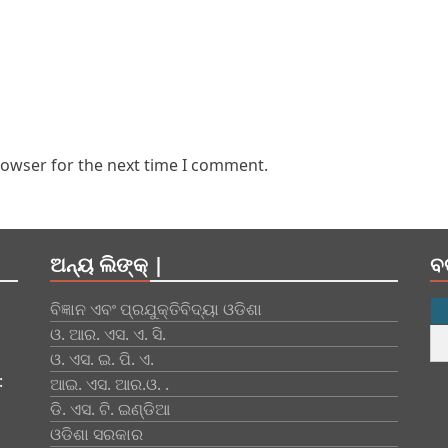
rowser for the next time I comment.
ଅନ୍ୟ ଲିଙ୍କ୍ |
ବ
ବିଜ୍ଞାନ ଏବଂ ପ୍ରଯୁକ୍ତିବିଦ୍ୟା ଓଡିଶା
ଓ. ଆର. ଏସ. ଏ. ସି.
ଓ. ଏସ. ଇ. ପି. ଏ.
:
ଆଇ. ଏସ. ଆର.ଓ. .
ଡି. ଏସ. ଟି. ଇଣ୍ଡିଆ
ଓଡିଶା ସରକାର