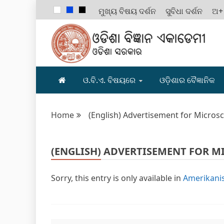
ମୁଖ୍ୟ ବିଷୟ ଦର୍ଶନ
ସୁବିଧା ଦର୍ଶନ
ଅ+
ODISHA B
ଓ.ବି.ଏ. ବିଷୟରେ
ଓଡ଼ିଶାର ବୈଜ୍ଞାନିକ
Home
(English) Advertisement for Microsco
(ENGLISH) ADVERTISEMENT FOR M
Sorry, this entry is only available in
Amerikanis