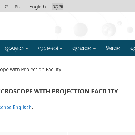
ଅ
ଅ-
English
ଓଡ଼ିଆ
IGYAN ACADE
ପୁରସ୍କାର
ଗ୍ୟାଲେରୀ
ପ୍ରକାଶନ
ବିଜ୍ଞାପନ
ବ୍
pe with Projection Facility
ICROSCOPE WITH PROJECTION FACILITY
ches Englisch
.