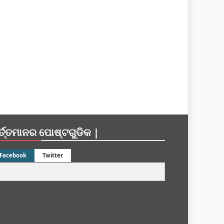
ର୍ତ୍ତମାନର ପୋଷ୍ଟଗୁଡିକ |
Facebook
Twitter