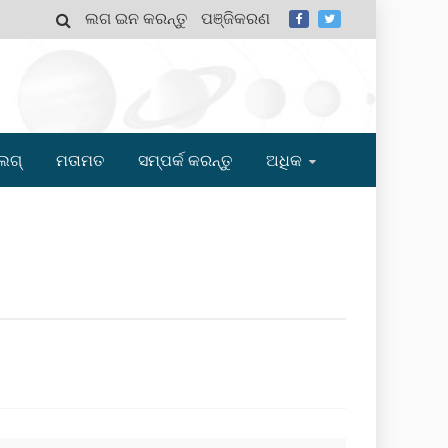
ଲଗ ଇନ କରନ୍ତୁ
ପଞ୍ଜିକରଣ
MY
ଲଗ୍
ମତାମତ
ସମ୍ପର୍କ କରନ୍ତୁ
ଅଧିକ