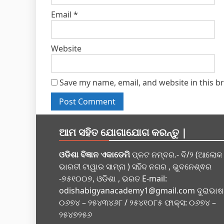
Email
*
Website
Save my name, email, and website in this b
ଆମ ସହିତ ଯୋଗାଯୋଗ କରନ୍ତୁ |
ଓଡିଶା ବିଜ୍ଞାନ ଏକାଡେମି
ପ୍ଳଟ ନମ୍ବର.- ବି/୨ (ଆଲୋକ
ଭାରତୀ ଟାୱାର ସାମ୍ନା ) ସହିଦ ନଗର , ଭୁବନେଶ୍ଵର
-୭୫୧୦୦୭, ଓଡିଶା , ଭରତ E-mail:
odishabigyanacademy1@gmail.com
ଦୁରାଭାଷ
୦୬୭୪ – ୨୫୪୩୪୬୮ / ୨୫୪୧୦୮୫ ଫାକ୍ସ: ୦୬୭୪ –
୨୫୪୭୨୫୬