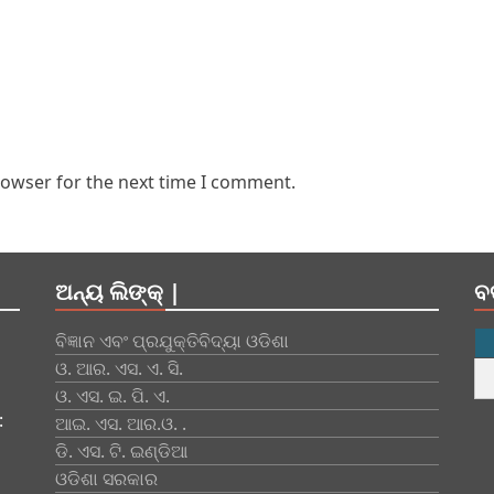
rowser for the next time I comment.
ଅନ୍ୟ ଲିଙ୍କ୍ |
ବ
ବିଜ୍ଞାନ ଏବଂ ପ୍ରଯୁକ୍ତିବିଦ୍ୟା ଓଡିଶା
ଓ. ଆର. ଏସ. ଏ. ସି.
ଓ. ଏସ. ଇ. ପି. ଏ.
:
ଆଇ. ଏସ. ଆର.ଓ. .
ଡି. ଏସ. ଟି. ଇଣ୍ଡିଆ
ଓଡିଶା ସରକାର