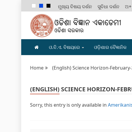
ମୁଖ୍ୟ ବିଷୟ ଦର୍ଶନ
ସୁବିଧା ଦର୍ଶନ
ଅ+
ODISHA B
ଓ.ବି.ଏ. ବିଷୟରେ
ଓଡ଼ିଶାର ବୈଜ୍ଞାନିକ
Home
(English) Science Horizon-February
(ENGLISH) SCIENCE HORIZON-FEBR
Sorry, this entry is only available in
Amerikanis