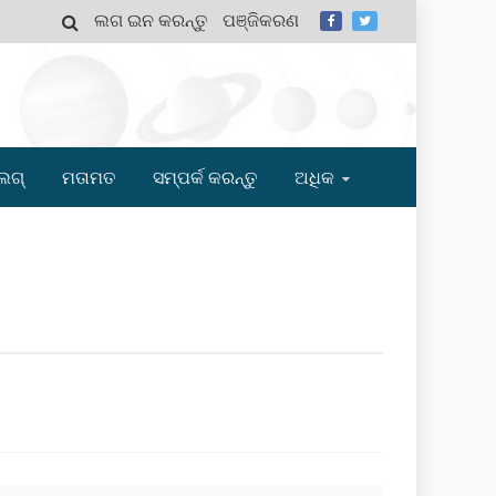
ଲଗ ଇନ କରନ୍ତୁ
ପଞ୍ଜିକରଣ
MY
ଲଗ୍
ମତାମତ
ସମ୍ପର୍କ କରନ୍ତୁ
ଅଧିକ