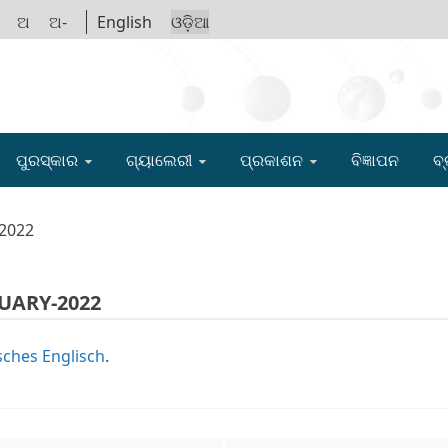
ଅ
ଅ-
English
ଓଡ଼ିଆ
IGYAN ACADE
ପୁରସ୍କାର
ଗ୍ୟାଲେରୀ
ପ୍ରକାଶନ
ବିଜ୍ଞାପନ
ବ୍
-2022
UARY-2022
ches Englisch
.