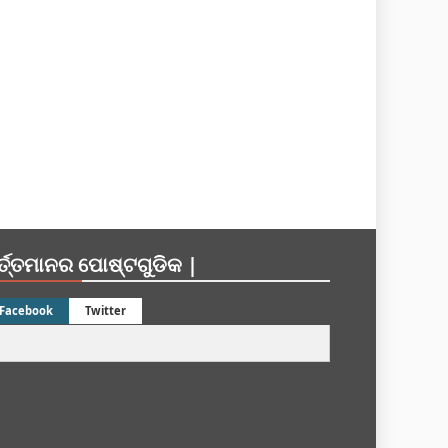
ର୍ତ୍ତମାନର ପୋଷ୍ଟଗୁଡିକ |
Facebook
Twitter