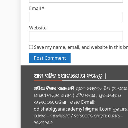
Email
*
Website
Save my name, email, and website in this b
ଆମ ସହିତ ଯୋଗାଯୋଗ କରନ୍ତୁ |
ଓଡିଶା ବିଜ୍ଞାନ ଏକାଡେମି
ପ୍ଳଟ ନମ୍ବର.- ବି/୨ (ଆଲୋକ
ଭାରତୀ ଟାୱାର ସାମ୍ନା ) ସହିଦ ନଗର , ଭୁବନେଶ୍ଵର
-୭୫୧୦୦୭, ଓଡିଶା , ଭରତ E-mail:
odishabigyanacademy1@gmail.com
ଦୁରାଭାଷ
୦୬୭୪ – ୨୫୪୩୪୬୮ / ୨୫୪୧୦୮୫ ଫାକ୍ସ: ୦୬୭୪ –
୨୫୪୭୨୫୬