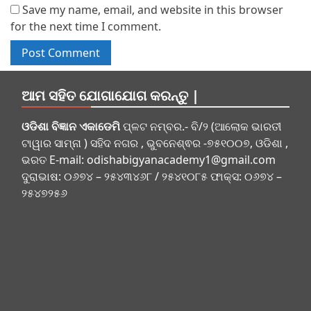
Save my name, email, and website in this browser
for the next time I comment.
ଆମ ସହିତ ଯୋଗାଯୋଗ କରନ୍ତୁ |
ଓଡିଶା ବିଜ୍ଞାନ ଏକାଡେମି
ପ୍ଳଟ ନମ୍ବର.- ବି/୨ (ଆଲୋକ ଭାରତୀ
ଟାୱାର ସାମ୍ନା ) ସହିଦ ନଗର , ଭୁବନେଶ୍ଵର -୭୫୧୦୦୭, ଓଡିଶା ,
ଭରତ E-mail:
odishabigyanacademy1@gmail.com
ଦୁରାଭାଷ: ୦୬୭୪ – ୨୫୪୩୪୬୮ / ୨୫୪୧୦୮୫ ଫାକ୍ସ: ୦୬୭୪ –
୨୫୪୭୨୫୬