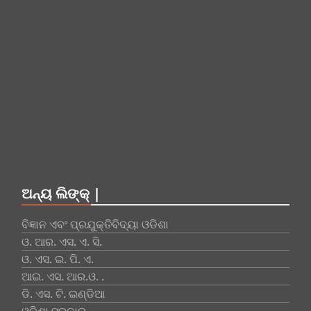
ଅନ୍ୟ ଲିଙ୍କ୍ |
ବିଜ୍ଞାନ ଏବଂ ପ୍ରଯୁକ୍ତିବିଦ୍ୟା ଓଡିଶା
ଓ. ଆର. ଏସ. ଏ. ସି.
ଓ. ଏସ. ଇ. ପି. ଏ.
ଆଇ. ଏସ. ଆର.ଓ. .
ଡି. ଏସ. ଟି. ଇଣ୍ଡିଆ