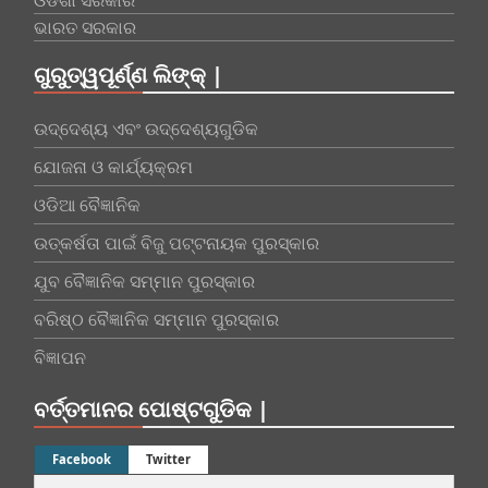
ଓଡିଶା ସରକାର
ଭାରତ ସରକାର
ଗୁରୁତ୍ୱପୂର୍ଣ୍ଣ ଲିଙ୍କ୍ |
ଉଦ୍ଦେଶ୍ୟ ଏବଂ ଉଦ୍ଦେଶ୍ୟଗୁଡିକ
ଯୋଜନା ଓ କାର୍ଯ୍ୟକ୍ରମ
ଓଡିଆ ବୈଜ୍ଞାନିକ
ଉତ୍କର୍ଷତା ପାଇଁ ବିଜୁ ପଟ୍ଟନାୟକ ପୁରସ୍କାର
ଯୁବ ବୈଜ୍ଞାନିକ ସମ୍ମାନ ପୁରସ୍କାର
ବରିଷ୍ଠ ବୈଜ୍ଞାନିକ ସମ୍ମାନ ପୁରସ୍କାର
ବିଜ୍ଞାପନ
ବର୍ତ୍ତମାନର ପୋଷ୍ଟଗୁଡିକ |
Facebook
Twitter