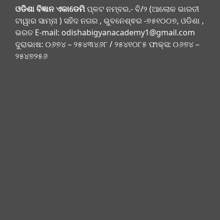
ଓଡିଶା ବିଜ୍ଞାନ ଏକାଡେମି
ପ୍ଳଟ ନମ୍ବର.- ବି/୨ (ଆଲୋକ ଭାରତୀ
ଟାୱାର ସାମ୍ନା ) ସହିଦ ନଗର , ଭୁବନେଶ୍ଵର -୭୫୧୦୦୭, ଓଡିଶା ,
ଭରତ E-mail:
odishabigyanacademy1@gmail.com
ଦୁରାଭାଷ: ୦୬୭୪ – ୨୫୪୩୪୬୮ / ୨୫୪୧୦୮୫ ଫାକ୍ସ: ୦୬୭୪ –
୨୫୪୭୨୫୬