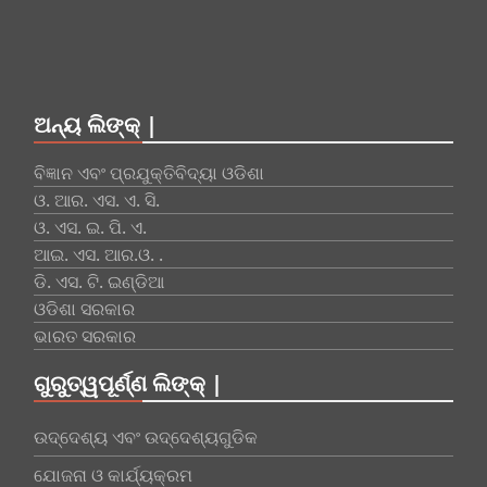
ଅନ୍ୟ ଲିଙ୍କ୍ |
ବିଜ୍ଞାନ ଏବଂ ପ୍ରଯୁକ୍ତିବିଦ୍ୟା ଓଡିଶା
ଓ. ଆର. ଏସ. ଏ. ସି.
ଓ. ଏସ. ଇ. ପି. ଏ.
ଆଇ. ଏସ. ଆର.ଓ. .
ଡି. ଏସ. ଟି. ଇଣ୍ଡିଆ
ଓଡିଶା ସରକାର
ଭାରତ ସରକାର
ଗୁରୁତ୍ୱପୂର୍ଣ୍ଣ ଲିଙ୍କ୍ |
ଉଦ୍ଦେଶ୍ୟ ଏବଂ ଉଦ୍ଦେଶ୍ୟଗୁଡିକ
ଯୋଜନା ଓ କାର୍ଯ୍ୟକ୍ରମ