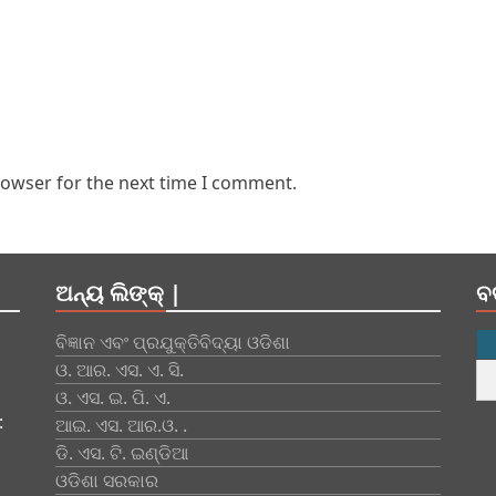
rowser for the next time I comment.
ଅନ୍ୟ ଲିଙ୍କ୍ |
ବ
ବିଜ୍ଞାନ ଏବଂ ପ୍ରଯୁକ୍ତିବିଦ୍ୟା ଓଡିଶା
ଓ. ଆର. ଏସ. ଏ. ସି.
ଓ. ଏସ. ଇ. ପି. ଏ.
:
ଆଇ. ଏସ. ଆର.ଓ. .
ଡି. ଏସ. ଟି. ଇଣ୍ଡିଆ
ଓଡିଶା ସରକାର