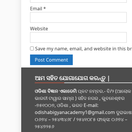
Email
*
Website
Save my name, email, and website in this b
ଆମ ସହିତ ଯୋଗାଯୋଗ କରନ୍ତୁ |
ଓଡିଶା ବିଜ୍ଞାନ ଏକାଡେମି
ପ୍ଳଟ ନମ୍ବର.- ବି/୨ (ଆଲୋକ
ଭାରତୀ ଟାୱାର ସାମ୍ନା ) ସହିଦ ନଗର , ଭୁବନେଶ୍ଵର
-୭୫୧୦୦୭, ଓଡିଶା , ଭରତ E-mail:
odishabigyanacademy1@gmail.com
ଦୁରାଭାଷ
୦୬୭୪ – ୨୫୪୩୪୬୮ / ୨୫୪୧୦୮୫ ଫାକ୍ସ: ୦୬୭୪ –
୨୫୪୭୨୫୬