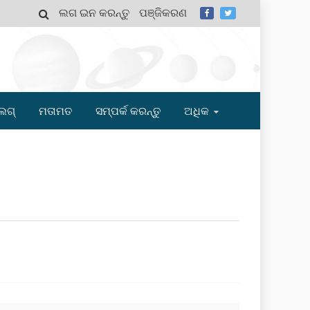
ଲଗ ଇନ କରନ୍ତୁ
ପଞ୍ଜିକରଣ
MY
ଲଗ୍
ମତାମତ
ସମ୍ପର୍କ କରନ୍ତୁ
ଅଧିକ