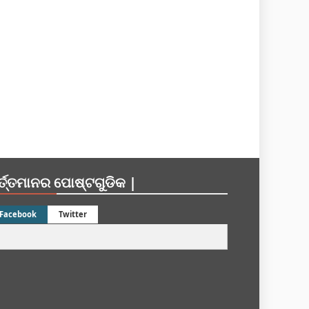
ର୍ତ୍ତମାନର ପୋଷ୍ଟଗୁଡିକ |
Facebook
Twitter