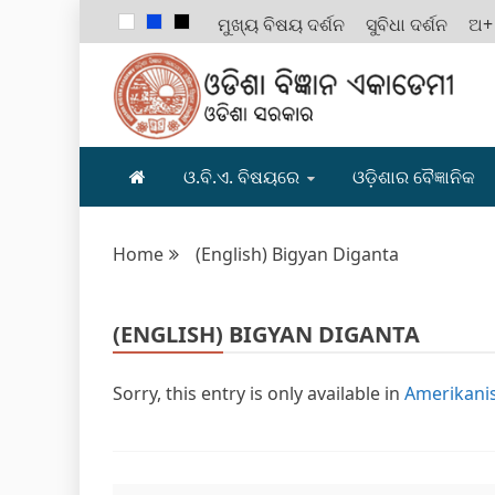
ମୁଖ୍ୟ ବିଷୟ ଦର୍ଶନ
ସୁବିଧା ଦର୍ଶନ
ଅ+
ODISHA B
ଓ.ବି.ଏ. ବିଷୟରେ
ଓଡ଼ିଶାର ବୈଜ୍ଞାନିକ
Home
(English) Bigyan Diganta
(ENGLISH) BIGYAN DIGANTA
Sorry, this entry is only available in
Amerikanis