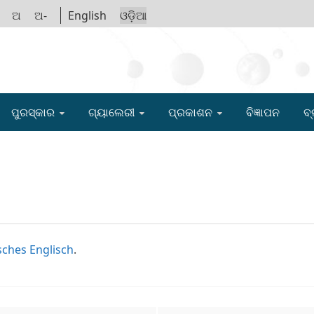
ଅ
ଅ-
English
ଓଡ଼ିଆ
IGYAN ACADE
ପୁରସ୍କାର
ଗ୍ୟାଲେରୀ
ପ୍ରକାଶନ
ବିଜ୍ଞାପନ
ବ୍
ches Englisch
.