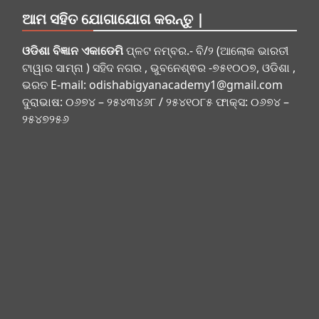
ଆମ ସହିତ ଯୋଗାଯୋଗ କରନ୍ତୁ |
ଓଡିଶା ବିଜ୍ଞାନ ଏକାଡେମି
ପ୍ଳଟ ନମ୍ବର.- ବି/୨ (ଆଲୋକ ଭାରତୀ
ଟାୱାର ସାମ୍ନା ) ସହିଦ ନଗର , ଭୁବନେଶ୍ଵର -୭୫୧୦୦୭, ଓଡିଶା ,
ଭରତ E-mail:
odishabigyanacademy1@gmail.com
ଦୁରାଭାଷ: ୦୬୭୪ – ୨୫୪୩୪୬୮ / ୨୫୪୧୦୮୫ ଫାକ୍ସ: ୦୬୭୪ –
୨୫୪୭୨୫୬