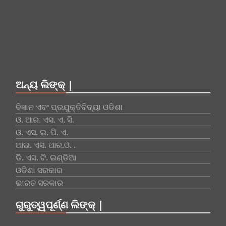
ଅନ୍ୟ ଲିଙ୍କ୍ |
ବିଜ୍ଞାନ ଏବଂ ପ୍ରଯୁକ୍ତିବିଦ୍ୟା ଓଡିଶା
ଓ. ଆର. ଏସ. ଏ. ସି.
ଓ. ଏସ. ଇ. ପି. ଏ.
ଆଇ. ଏସ. ଆର.ଓ. .
ଡି. ଏସ. ଟି. ଇଣ୍ଡିଆ
ଓଡିଶା ସରକାର
ଭାରତ ସରକାର
ଗୁରୁତ୍ୱପୂର୍ଣ୍ଣ ଲିଙ୍କ୍ |