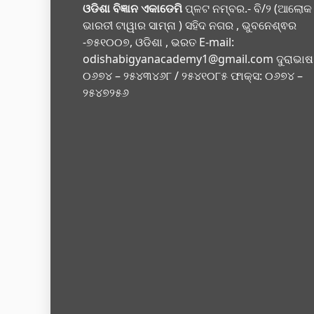
ଓଡିଶା ବିଜ୍ଞାନ ଏକାଡେମି
ପ୍ଳଟ ନମ୍ବର.- ବି/୨ (ଆଲୋକ
ଭାରତୀ ଟାୱାର ସାମ୍ନା ) ସହିଦ ନଗର , ଭୁବନେଶ୍ଵର
-୭୫୧୦୦୭, ଓଡିଶା , ଭରତ E-mail:
odishabigyanacademy1@gmail.com
ଦୁରାଭାଷ
୦୬୭୪ – ୨୫୪୩୪୬୮ / ୨୫୪୧୦୮୫ ଫାକ୍ସ: ୦୬୭୪ –
୨୫୪୭୨୫୬