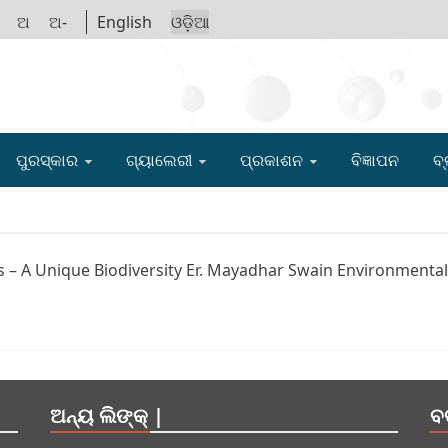
ଅ
ଅ-
English
ଓଡ଼ିଆ
IGYAN ACADE
ପୁରସ୍କାର
ଗ୍ୟାଲେରୀ
ପ୍ରକାଶନ
ବିଜ୍ଞାପନ
ବ୍
 – A Unique Biodiversity Er. Mayadhar Swain Environmental 
ଅନ୍ୟ ଲିଙ୍କ୍ |
ବ