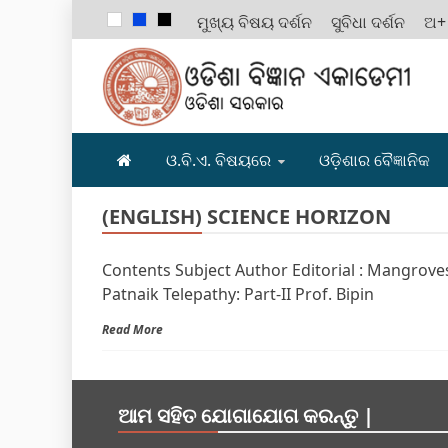
ମୁଖ୍ୟ ବିଷୟ ଦର୍ଶନ
ସୁବିଧା ଦର୍ଶନ
ଅ+
ODISHA B
ଓ.ବି.ଏ. ବିଷୟରେ
ଓଡ଼ିଶାର ବୈଜ୍ଞାନିକ
(ENGLISH) SCIENCE HORIZON
Contents Subject Author Editorial : Mangroves
Patnaik Telepathy: Part-II Prof. Bipin
Read More
ଆମ ସହିତ ଯୋଗାଯୋଗ କରନ୍ତୁ |