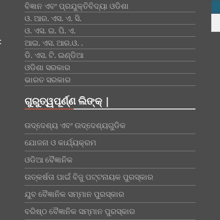
ବିଜ୍ଞାନ ଏବଂ ପ୍ରଯୁକ୍ତିବିଦ୍ୟା ଓଡିଶା
ଓ. ଆର. ଏସ. ଏ. ସି.
ଓ. ଏସ. ଇ. ପି. ଏ.
:
ଆଇ. ଏସ. ଆର.ଓ. .
ଡି. ଏସ. ଟି. ଇଣ୍ଡିଆ
ଓଡିଶା ସରକାର
ଭାରତ ସରକାର
ଗୁରୁତ୍ୱପୂର୍ଣ୍ଣ ଲିଙ୍କ୍ |
ଉଦ୍ଦେଶ୍ୟ ଏବଂ ଉଦ୍ଦେଶ୍ୟଗୁଡିକ
ଯୋଜନା ଓ କାର୍ଯ୍ୟକ୍ରମ
ଓଡିଆ ବୈଜ୍ଞାନିକ
ଉତ୍କର୍ଷତା ପାଇଁ ବିଜୁ ପଟ୍ଟନାୟକ ପୁରସ୍କାର
ଯୁବ ବୈଜ୍ଞାନିକ ସମ୍ମାନ ପୁରସ୍କାର
ବରିଷ୍ଠ ବୈଜ୍ଞାନିକ ସମ୍ମାନ ପୁରସ୍କାର