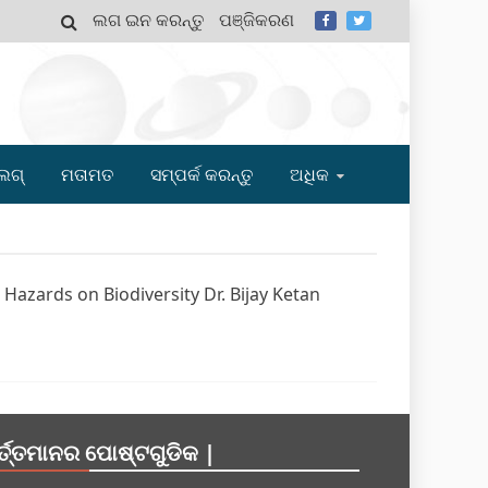
ଲଗ ଇନ କରନ୍ତୁ
ପଞ୍ଜିକରଣ
MY
ଲଗ୍
ମତାମତ
ସମ୍ପର୍କ କରନ୍ତୁ
ଅଧିକ
Hazards on Biodiversity Dr. Bijay Ketan
ର୍ତ୍ତମାନର ପୋଷ୍ଟଗୁଡିକ |