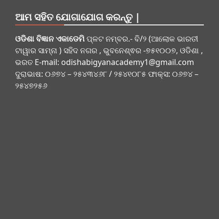
ଆମ ସହିତ ଯୋଗାଯୋଗ କରନ୍ତୁ |
ଓଡିଶା ବିଜ୍ଞାନ ଏକାଡେମି
ପ୍ଳଟ ନମ୍ବର.- ବି/୨ (ଆଲୋକ ଭାରତୀ
ଟାୱାର ସାମ୍ନା ) ସହିଦ ନଗର , ଭୁବନେଶ୍ଵର -୭୫୧୦୦୭, ଓଡିଶା ,
ଭରତ E-mail:
odishabigyanacademy1@gmail.com
ଦୁରାଭାଷ: ୦୬୭୪ – ୨୫୪୩୪୬୮ / ୨୫୪୧୦୮୫ ଫାକ୍ସ: ୦୬୭୪ –
୨୫୪୭୨୫୬