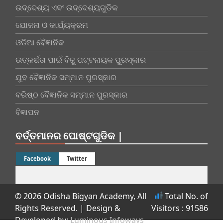
ଉଦ୍ଦେଶ୍ୟ ଏବଂ ଉଦ୍ଦେଶ୍ୟଗୁଡିକ
ଯୋଜନା ଓ କାର୍ଯ୍ୟକ୍ରମ
ଓଡିଆ ବୈଜ୍ଞାନିକ
ଉତ୍କର୍ଷତା ପାଇଁ ବିଜୁ ପଟ୍ଟନାୟକ ପୁରସ୍କାର
ଯୁବ ବୈଜ୍ଞାନିକ ସମ୍ମାନ ପୁରସ୍କାର
ବରିଷ୍ଠ ବୈଜ୍ଞାନିକ ସମ୍ମାନ ପୁରସ୍କାର
ବିଜ୍ଞାପନ
ବର୍ତ୍ତମାନର ପୋଷ୍ଟଗୁଡିକ |
Facebook
Twitter
© 2026 Odisha Bigyan Academy, All
Total No. of
Rights Reserved.
| Design &
Visitors : 91586
Developed by:
Luminous Infoways