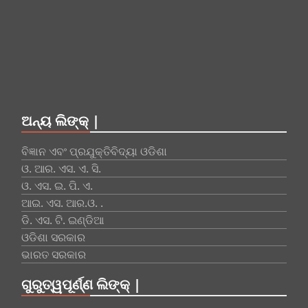
ଅନ୍ୟ ଲିଙ୍କ୍ |
ବିଜ୍ଞାନ ଏବଂ ପ୍ରଯୁକ୍ତିବିଦ୍ୟା ଓଡିଶା
ଓ. ଆର. ଏସ. ଏ. ସି.
ଓ. ଏସ. ଇ. ପି. ଏ.
ଆଇ. ଏସ. ଆର.ଓ. .
ଡି. ଏସ. ଟି. ଇଣ୍ଡିଆ
ଓଡିଶା ସରକାର
ଭାରତ ସରକାର
ଗୁରୁତ୍ୱପୂର୍ଣ୍ଣ ଲିଙ୍କ୍ |