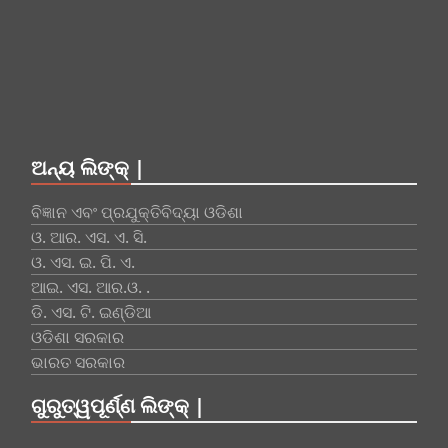
ଅନ୍ୟ ଲିଙ୍କ୍ |
ବିଜ୍ଞାନ ଏବଂ ପ୍ରଯୁକ୍ତିବିଦ୍ୟା ଓଡିଶା
ଓ. ଆର. ଏସ. ଏ. ସି.
ଓ. ଏସ. ଇ. ପି. ଏ.
ଆଇ. ଏସ. ଆର.ଓ. .
ଡି. ଏସ. ଟି. ଇଣ୍ଡିଆ
ଓଡିଶା ସରକାର
ଭାରତ ସରକାର
ଗୁରୁତ୍ୱପୂର୍ଣ୍ଣ ଲିଙ୍କ୍ |