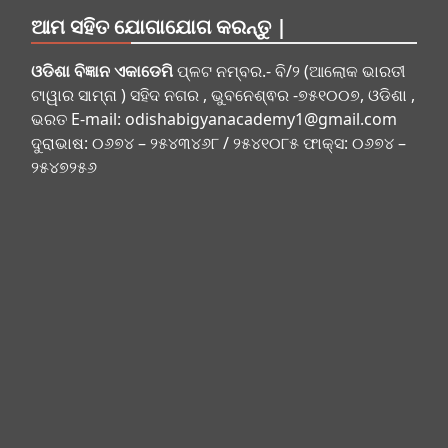
ଆମ ସହିତ ଯୋଗାଯୋଗ କରନ୍ତୁ |
ଓଡିଶା ବିଜ୍ଞାନ ଏକାଡେମି
ପ୍ଳଟ ନମ୍ବର.- ବି/୨ (ଆଲୋକ ଭାରତୀ
ଟାୱାର ସାମ୍ନା ) ସହିଦ ନଗର , ଭୁବନେଶ୍ଵର -୭୫୧୦୦୭, ଓଡିଶା ,
ଭରତ E-mail:
odishabigyanacademy1@gmail.com
ଦୁରାଭାଷ: ୦୬୭୪ – ୨୫୪୩୪୬୮ / ୨୫୪୧୦୮୫ ଫାକ୍ସ: ୦୬୭୪ –
୨୫୪୭୨୫୬