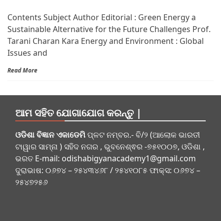
Contents Subject Author Editorial : Green Energy a
Sustainable Alternative for the Future Challenges Prof.
Tarani Charan Kara Energy and Environment : Global
Issues and
Read More
ଆମ ସହିତ ଯୋଗାଯୋଗ କରନ୍ତୁ |
ଓଡିଶା ବିଜ୍ଞାନ ଏକାଡେମି
ପ୍ଳଟ ନମ୍ବର.- ବି/୨ (ଆଲୋକ ଭାରତୀ
ଟାୱାର ସାମ୍ନା ) ସହିଦ ନଗର , ଭୁବନେଶ୍ଵର -୭୫୧୦୦୭, ଓଡିଶା ,
ଭରତ E-mail:
odishabigyanacademy1@gmail.com
ଦୁରାଭାଷ: ୦୬୭୪ – ୨୫୪୩୪୬୮ / ୨୫୪୧୦୮୫ ଫାକ୍ସ: ୦୬୭୪ –
୨୫୪୭୨୫୬