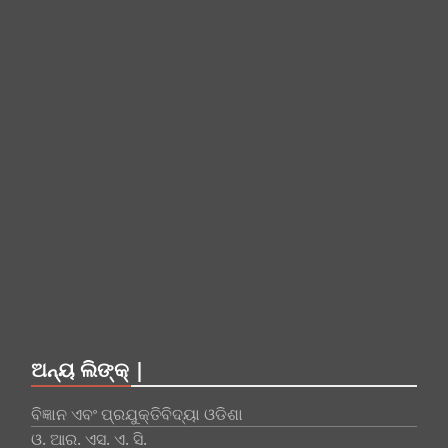
ଅନ୍ୟ ଲିଙ୍କ୍ |
ବିଜ୍ଞାନ ଏବଂ ପ୍ରଯୁକ୍ତିବିଦ୍ୟା ଓଡିଶା
ଓ. ଆର. ଏସ. ଏ. ସି.