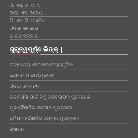
ଓ. ଏସ. ଇ. ପି. ଏ.
ଆଇ. ଏସ. ଆର.ଓ. .
ଡି. ଏସ. ଟି. ଇଣ୍ଡିଆ
ଓଡିଶା ସରକାର
ଭାରତ ସରକାର
ଗୁରୁତ୍ୱପୂର୍ଣ୍ଣ ଲିଙ୍କ୍ |
ଉଦ୍ଦେଶ୍ୟ ଏବଂ ଉଦ୍ଦେଶ୍ୟଗୁଡିକ
ଯୋଜନା ଓ କାର୍ଯ୍ୟକ୍ରମ
ଓଡିଆ ବୈଜ୍ଞାନିକ
ଉତ୍କର୍ଷତା ପାଇଁ ବିଜୁ ପଟ୍ଟନାୟକ ପୁରସ୍କାର
ଯୁବ ବୈଜ୍ଞାନିକ ସମ୍ମାନ ପୁରସ୍କାର
ବରିଷ୍ଠ ବୈଜ୍ଞାନିକ ସମ୍ମାନ ପୁରସ୍କାର
ବିଜ୍ଞାପନ