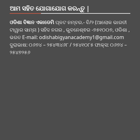
ଆମ ସହିତ ଯୋଗାଯୋଗ କରନ୍ତୁ |
ଓଡିଶା ବିଜ୍ଞାନ ଏକାଡେମି
ପ୍ଳଟ ନମ୍ବର.- ବି/୨ (ଆଲୋକ ଭାରତୀ
ଟାୱାର ସାମ୍ନା ) ସହିଦ ନଗର , ଭୁବନେଶ୍ଵର -୭୫୧୦୦୭, ଓଡିଶା ,
ଭରତ E-mail:
odishabigyanacademy1@gmail.com
ଦୁରାଭାଷ: ୦୬୭୪ – ୨୫୪୩୪୬୮ / ୨୫୪୧୦୮୫ ଫାକ୍ସ: ୦୬୭୪ –
୨୫୪୭୨୫୬