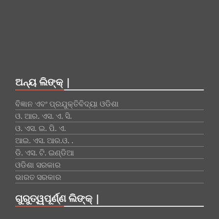
ଅନ୍ୟ ଲିଙ୍କ୍ |
ବିଜ୍ଞାନ ଏବଂ ପ୍ରଯୁକ୍ତିବିଦ୍ୟା ଓଡିଶା
ଓ. ଆର. ଏସ. ଏ. ସି.
ଓ. ଏସ. ଇ. ପି. ଏ.
ଆଇ. ଏସ. ଆର.ଓ. .
ଡି. ଏସ. ଟି. ଇଣ୍ଡିଆ
ଓଡିଶା ସରକାର
ଭାରତ ସରକାର
ଗୁରୁତ୍ୱପୂର୍ଣ୍ଣ ଲିଙ୍କ୍ |