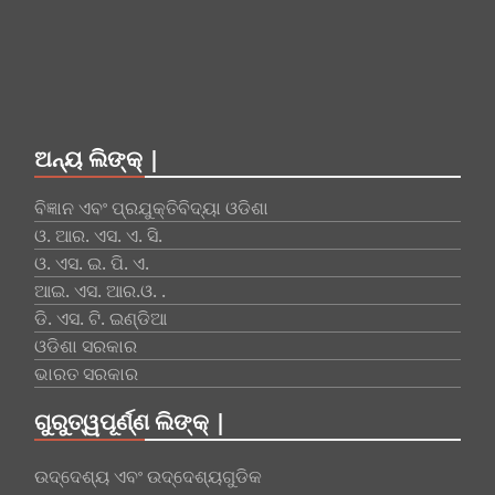
ଅନ୍ୟ ଲିଙ୍କ୍ |
ବିଜ୍ଞାନ ଏବଂ ପ୍ରଯୁକ୍ତିବିଦ୍ୟା ଓଡିଶା
ଓ. ଆର. ଏସ. ଏ. ସି.
ଓ. ଏସ. ଇ. ପି. ଏ.
ଆଇ. ଏସ. ଆର.ଓ. .
ଡି. ଏସ. ଟି. ଇଣ୍ଡିଆ
ଓଡିଶା ସରକାର
ଭାରତ ସରକାର
ଗୁରୁତ୍ୱପୂର୍ଣ୍ଣ ଲିଙ୍କ୍ |
ଉଦ୍ଦେଶ୍ୟ ଏବଂ ଉଦ୍ଦେଶ୍ୟଗୁଡିକ