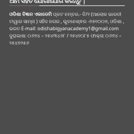
ଆମ ସହିତ ଯୋଗାଯୋଗ କରନ୍ତୁ |
ଓଡିଶା ବିଜ୍ଞାନ ଏକାଡେମି
ପ୍ଳଟ ନମ୍ବର.- ବି/୨ (ଆଲୋକ ଭାରତୀ
ଟାୱାର ସାମ୍ନା ) ସହିଦ ନଗର , ଭୁବନେଶ୍ଵର -୭୫୧୦୦୭, ଓଡିଶା ,
ଭରତ E-mail:
odishabigyanacademy1@gmail.com
ଦୁରାଭାଷ: ୦୬୭୪ – ୨୫୪୩୪୬୮ / ୨୫୪୧୦୮୫ ଫାକ୍ସ: ୦୬୭୪ –
୨୫୪୭୨୫୬