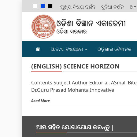
ମୁଖ୍ୟ ବିଷୟ ଦର୍ଶନ
ସୁବିଧା ଦର୍ଶନ
ଅ+
ODISHA B
ଓ.ବି.ଏ. ବିଷୟରେ
ଓଡ଼ିଶାର ବୈଜ୍ଞାନିକ
(ENGLISH) SCIENCE HORIZON
Contents Subject Author Editorial: ASmall Bi
Dr.Guru Prasad Mohanta Innovative
Read More
ଆମ ସହିତ ଯୋଗାଯୋଗ କରନ୍ତୁ |