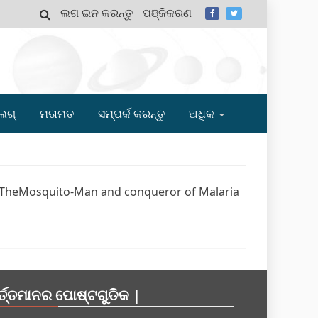
ଲଗ ଇନ କରନ୍ତୁ
ପଞ୍ଜିକରଣ
MY
ଲଗ୍
ମତାମତ
ସମ୍ପର୍କ କରନ୍ତୁ
ଅଧିକ
ss: TheMosquito-Man and conqueror of Malaria
ର୍ତ୍ତମାନର ପୋଷ୍ଟଗୁଡିକ |