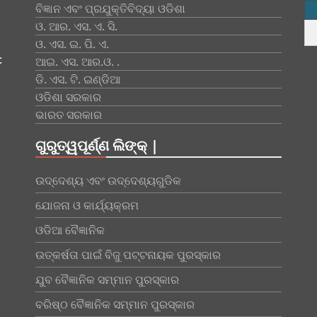
ବିଜ୍ଞାନ ଏବଂ ପ୍ରଯୁକ୍ତିବିଦ୍ୟା ଓଡିଶା
ଓ. ଆର. ଏସ. ଏ. ସି.
ଓ. ଏସ. ଇ. ପି. ଏ.
:
ଆଇ. ଏସ. ଆର.ଓ. .
ଡି. ଏସ. ଟି. ଇଣ୍ଡିଆ
ଓଡିଶା ସରକାର
ଭାରତ ସରକାର
ଗୁରୁତ୍ୱପୂର୍ଣ୍ଣ ଲିଙ୍କ୍ |
ଉଦ୍ଦେଶ୍ୟ ଏବଂ ଉଦ୍ଦେଶ୍ୟଗୁଡିକ
ଯୋଜନା ଓ କାର୍ଯ୍ୟକ୍ରମ
ଓଡିଆ ବୈଜ୍ଞାନିକ
ଉତ୍କର୍ଷତା ପାଇଁ ବିଜୁ ପଟ୍ଟନାୟକ ପୁରସ୍କାର
ଯୁବ ବୈଜ୍ଞାନିକ ସମ୍ମାନ ପୁରସ୍କାର
ବରିଷ୍ଠ ବୈଜ୍ଞାନିକ ସମ୍ମାନ ପୁରସ୍କାର