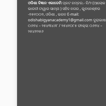
ଓଡିଶା ବିଜ୍ଞାନ ଏକାଡେମି
ପ୍ଳଟ ନମ୍ବର.- ବି/୨ (ଆଲୋକ
ଭାରତୀ ଟାୱାର ସାମ୍ନା ) ସହିଦ ନଗର , ଭୁବନେଶ୍ଵର
-୭୫୧୦୦୭, ଓଡିଶା , ଭରତ E-mail:
odishabigyanacademy1@gmail.com
ଦୁରାଭାଷ
୦୬୭୪ – ୨୫୪୩୪୬୮ / ୨୫୪୧୦୮୫ ଫାକ୍ସ: ୦୬୭୪ –
୨୫୪୭୨୫୬