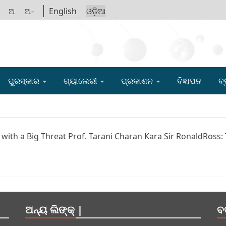
ଅ
ଅ-
English
ଓଡ଼ିଆ
IGYAN ACADE
ପୁରସ୍କାର
ଗ୍ୟାଲେରୀ
ପ୍ରକାଶନ
ବିଜ୍ଞାପନ
ବ୍
te with a Big Threat Prof. Tarani Charan Kara Sir RonaldRo
ଅନ୍ୟ ଲିଙ୍କ୍ |
ବ