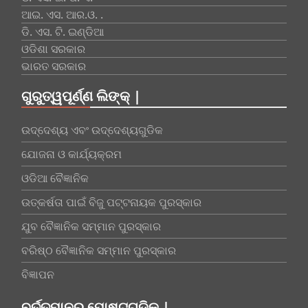
ଆଇ. ଏସ. ଆର.ଓ. .
ଡି. ଏସ. ଟି. ଇଣ୍ଡିଆ
ଓଡିଶା ସରକାର
ଭାରତ ସରକାର
ଗୁରୁତ୍ୱପୂର୍ଣ୍ଣ ଲିଙ୍କ୍ |
ଉଦ୍ଦେଶ୍ୟ ଏବଂ ଉଦ୍ଦେଶ୍ୟଗୁଡିକ
ଯୋଜନା ଓ କାର୍ଯ୍ୟକ୍ରମ
ଓଡିଆ ବୈଜ୍ଞାନିକ
ଉତ୍କର୍ଷତା ପାଇଁ ବିଜୁ ପଟ୍ଟନାୟକ ପୁରସ୍କାର
ଯୁବ ବୈଜ୍ଞାନିକ ସମ୍ମାନ ପୁରସ୍କାର
ବରିଷ୍ଠ ବୈଜ୍ଞାନିକ ସମ୍ମାନ ପୁରସ୍କାର
ବିଜ୍ଞାପନ
ବର୍ତ୍ତମାନର ପୋଷ୍ଟଗୁଡିକ |