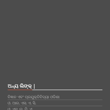
ଅନ୍ୟ ଲିଙ୍କ୍ |
ବିଜ୍ଞାନ ଏବଂ ପ୍ରଯୁକ୍ତିବିଦ୍ୟା ଓଡିଶା
ଓ. ଆର. ଏସ. ଏ. ସି.
ଓ. ଏସ. ଇ. ପି. ଏ.