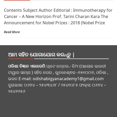
Contents Subject Author Editorial : Immunotherapy for
Cancer – A New Horizon Prof. Tarini Charan Kara The
Announcement for Nobel Prizes : 2018 (Nobel Prize
Read More
ଆମ ସହିତ ଯୋଗାଯୋଗ କରନ୍ତୁ |
ଓଡିଶା ବିଜ୍ଞାନ ଏକାଡେମି
ପ୍ଳଟ ନମ୍ବର.- ବି/୨ (ଆଲୋକ ଭାରତୀ
ଟାୱାର ସାମ୍ନା ) ସହିଦ ନଗର , ଭୁବନେଶ୍ଵର -୭୫୧୦୦୭, ଓଡିଶା ,
ଭରତ E-mail:
odishabigyanacademy1@gmail.com
ଦୁରାଭାଷ: ୦୬୭୪ – ୨୫୪୩୪୬୮ / ୨୫୪୧୦୮୫ ଫାକ୍ସ: ୦୬୭୪ –
୨୫୪୭୨୫୬