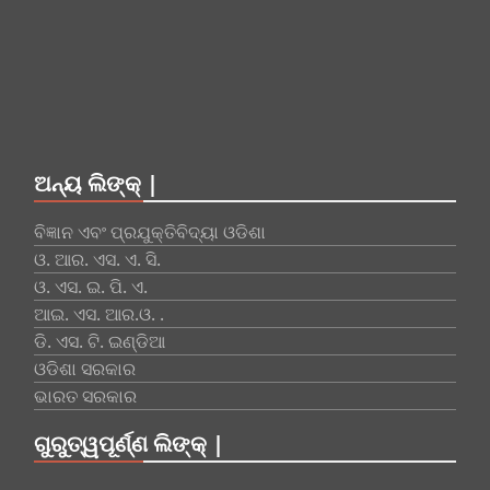
ଅନ୍ୟ ଲିଙ୍କ୍ |
ବିଜ୍ଞାନ ଏବଂ ପ୍ରଯୁକ୍ତିବିଦ୍ୟା ଓଡିଶା
ଓ. ଆର. ଏସ. ଏ. ସି.
ଓ. ଏସ. ଇ. ପି. ଏ.
ଆଇ. ଏସ. ଆର.ଓ. .
ଡି. ଏସ. ଟି. ଇଣ୍ଡିଆ
ଓଡିଶା ସରକାର
ଭାରତ ସରକାର
ଗୁରୁତ୍ୱପୂର୍ଣ୍ଣ ଲିଙ୍କ୍ |