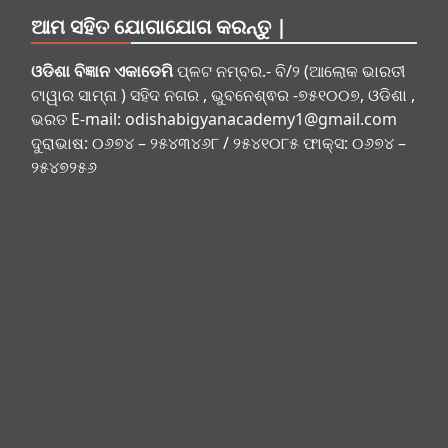
ଆମ ସହିତ ଯୋଗାଯୋଗ କରନ୍ତୁ |
ଓଡିଶା ବିଜ୍ଞାନ ଏକାଡେମି
ପ୍ଳଟ ନମ୍ବର.- ବି/୨ (ଆଲୋକ ଭାରତୀ
ଟାୱାର ସାମ୍ନା ) ସହିଦ ନଗର , ଭୁବନେଶ୍ଵର -୭୫୧୦୦୭, ଓଡିଶା ,
ଭରତ E-mail:
odishabigyanacademy1@gmail.com
ଦୁରାଭାଷ: ୦୬୭୪ – ୨୫୪୩୪୬୮ / ୨୫୪୧୦୮୫ ଫାକ୍ସ: ୦୬୭୪ –
୨୫୪୭୨୫୬