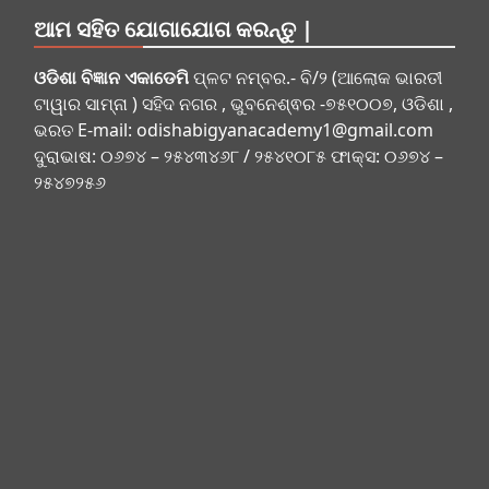
ଆମ ସହିତ ଯୋଗାଯୋଗ କରନ୍ତୁ |
ଓଡିଶା ବିଜ୍ଞାନ ଏକାଡେମି
ପ୍ଳଟ ନମ୍ବର.- ବି/୨ (ଆଲୋକ ଭାରତୀ
ଟାୱାର ସାମ୍ନା ) ସହିଦ ନଗର , ଭୁବନେଶ୍ଵର -୭୫୧୦୦୭, ଓଡିଶା ,
ଭରତ E-mail:
odishabigyanacademy1@gmail.com
ଦୁରାଭାଷ: ୦୬୭୪ – ୨୫୪୩୪୬୮ / ୨୫୪୧୦୮୫ ଫାକ୍ସ: ୦୬୭୪ –
୨୫୪୭୨୫୬