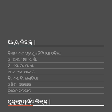
ଅନ୍ୟ ଲିଙ୍କ୍ |
ବିଜ୍ଞାନ ଏବଂ ପ୍ରଯୁକ୍ତିବିଦ୍ୟା ଓଡିଶା
ଓ. ଆର. ଏସ. ଏ. ସି.
ଓ. ଏସ. ଇ. ପି. ଏ.
ଆଇ. ଏସ. ଆର.ଓ. .
ଡି. ଏସ. ଟି. ଇଣ୍ଡିଆ
ଓଡିଶା ସରକାର
ଭାରତ ସରକାର
ଗୁରୁତ୍ୱପୂର୍ଣ୍ଣ ଲିଙ୍କ୍ |