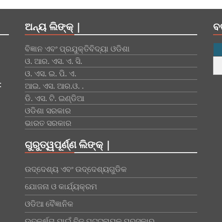
ଅନ୍ୟ ଲିଙ୍କ୍ |
ବ
ବିଜ୍ଞାନ ଏବଂ ପ୍ରଯୁକ୍ତିବିଦ୍ୟା ଓଡିଶା
ଓ. ଆର. ଏସ. ଏ. ସି.
ଓ. ଏସ. ଇ. ପି. ଏ.
:
ଆଇ. ଏସ. ଆର.ଓ. .
ଡି. ଏସ. ଟି. ଇଣ୍ଡିଆ
ଓଡିଶା ସରକାର
ଭାରତ ସରକାର
ଗୁରୁତ୍ୱପୂର୍ଣ୍ଣ ଲିଙ୍କ୍ |
ଉଦ୍ଦେଶ୍ୟ ଏବଂ ଉଦ୍ଦେଶ୍ୟଗୁଡିକ
ଯୋଜନା ଓ କାର୍ଯ୍ୟକ୍ରମ
ଓଡିଆ ବୈଜ୍ଞାନିକ
ଉତ୍କର୍ଷତା ପାଇଁ ବିଜୁ ପଟ୍ଟନାୟକ ପୁରସ୍କାର