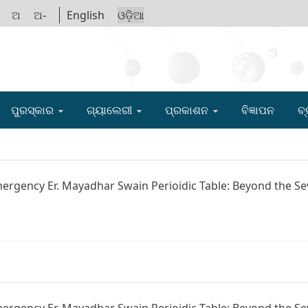
ଅ
ଅ-
English
ଓଡ଼ିଆ
IGYAN ACADE
ପୁରସ୍କାର
ଗ୍ୟାଲେରୀ
ପ୍ରକାଶନ
ବିଜ୍ଞାପନ
ବ୍
Emergency Er. Mayadhar Swain Perioidic Table: Beyond the 