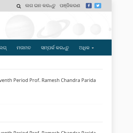
ଲଗ ଇନ କରନ୍ତୁ
ପଞ୍ଜିକରଣ
MY
ଲଗ୍
ମତାମତ
ସମ୍ପର୍କ କରନ୍ତୁ
ଅଧିକ
Seventh Period Prof. Ramesh Chandra Parida