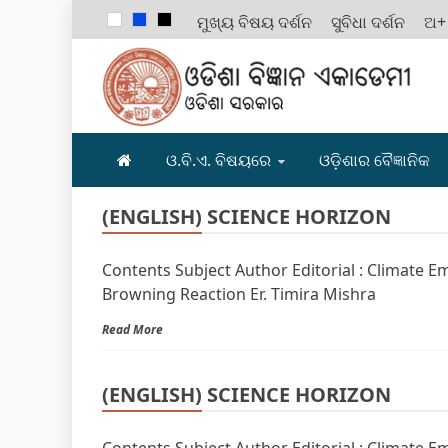
ମୁଖ୍ୟ ବିଷୟ ଦର୍ଶନ
ସୁବିଧା ଦର୍ଶନ
ଅ+
ODISHA B
ଓ.ବି.ଏ. ବିଷୟରେ
ଓଡ଼ିଶାର ବୈଜ୍ଞାନିକ
(ENGLISH) SCIENCE HORIZON
Contents Subject Author Editorial : Climate 
Browning Reaction Er. Timira Mishra
Read More
(ENGLISH) SCIENCE HORIZON