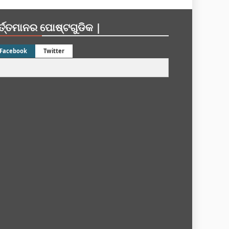
ର୍ତ୍ତମାନର ପୋଷ୍ଟଗୁଡିକ |
Facebook
Twitter