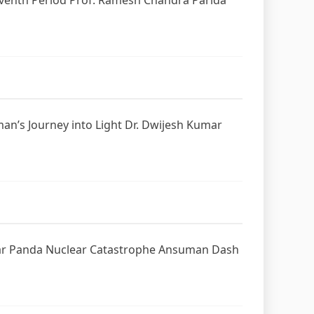
Seventh Period Prof. Ramesh Chandra Parida
man’s Journey into Light Dr. Dwijesh Kumar
Kumar Panda Nuclear Catastrophe Ansuman Dash