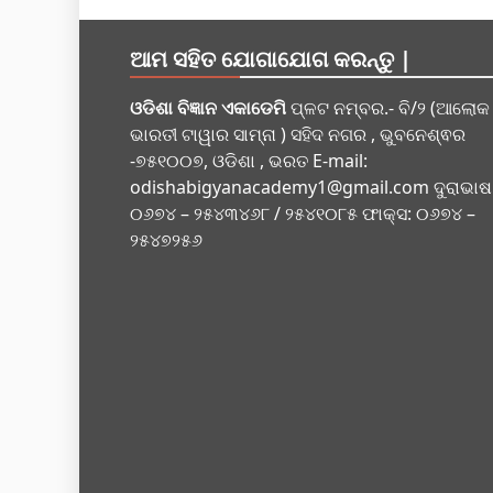
ଆମ ସହିତ ଯୋଗାଯୋଗ କରନ୍ତୁ |
ଓଡିଶା ବିଜ୍ଞାନ ଏକାଡେମି
ପ୍ଳଟ ନମ୍ବର.- ବି/୨ (ଆଲୋକ
ଭାରତୀ ଟାୱାର ସାମ୍ନା ) ସହିଦ ନଗର , ଭୁବନେଶ୍ଵର
-୭୫୧୦୦୭, ଓଡିଶା , ଭରତ E-mail:
odishabigyanacademy1@gmail.com
ଦୁରାଭାଷ
୦୬୭୪ – ୨୫୪୩୪୬୮ / ୨୫୪୧୦୮୫ ଫାକ୍ସ: ୦୬୭୪ –
୨୫୪୭୨୫୬