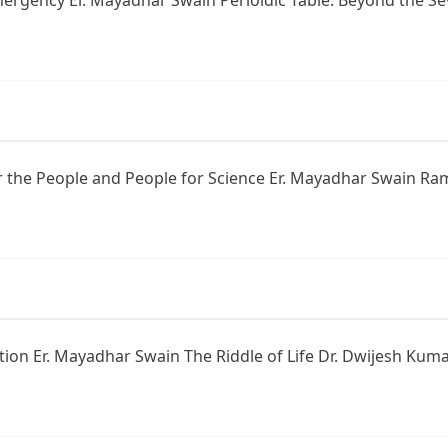
Emergency Er. Mayadhar Swain Perioidic Table: Beyond the 
or the People and People for Science Er. Mayadhar Swain Ra
llution Er. Mayadhar Swain The Riddle of Life Dr. Dwijesh 