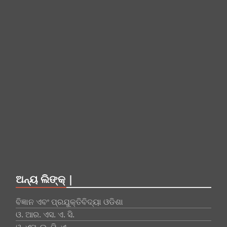
ଅନ୍ୟ ଲିଙ୍କ୍ |
ବିଜ୍ଞାନ ଏବଂ ପ୍ରଯୁକ୍ତିବିଦ୍ୟା ଓଡିଶା
ଓ. ଆର. ଏସ. ଏ. ସି.