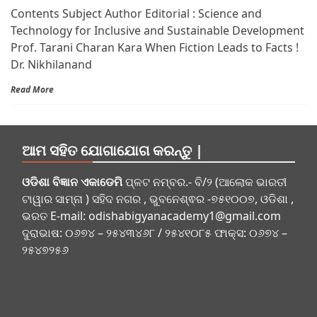
Contents Subject Author Editorial : Science and
Technology for Inclusive and Sustainable Development
Prof. Tarani Charan Kara When Fiction Leads to Facts !
Dr. Nikhilanand
Read More
ଆମ ସହିତ ଯୋଗାଯୋଗ କରନ୍ତୁ |
ଓଡିଶା ବିଜ୍ଞାନ ଏକାଡେମି
ପ୍ଳଟ ନମ୍ବର.- ବି/୨ (ଆଲୋକ ଭାରତୀ
ଟାୱାର ସାମ୍ନା ) ସହିଦ ନଗର , ଭୁବନେଶ୍ଵର -୭୫୧୦୦୭, ଓଡିଶା ,
ଭରତ E-mail:
odishabigyanacademy1@gmail.com
ଦୁରାଭାଷ: ୦୬୭୪ – ୨୫୪୩୪୬୮ / ୨୫୪୧୦୮୫ ଫାକ୍ସ: ୦୬୭୪ –
୨୫୪୭୨୫୬