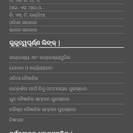
ଓ. ଏସ. ଇ. ପି. ଏ.
ଆଇ. ଏସ. ଆର.ଓ. .
ଡି. ଏସ. ଟି. ଇଣ୍ଡିଆ
ଓଡିଶା ସରକାର
ଭାରତ ସରକାର
ଗୁରୁତ୍ୱପୂର୍ଣ୍ଣ ଲିଙ୍କ୍ |
ଉଦ୍ଦେଶ୍ୟ ଏବଂ ଉଦ୍ଦେଶ୍ୟଗୁଡିକ
ଯୋଜନା ଓ କାର୍ଯ୍ୟକ୍ରମ
ଓଡିଆ ବୈଜ୍ଞାନିକ
ଉତ୍କର୍ଷତା ପାଇଁ ବିଜୁ ପଟ୍ଟନାୟକ ପୁରସ୍କାର
ଯୁବ ବୈଜ୍ଞାନିକ ସମ୍ମାନ ପୁରସ୍କାର
ବରିଷ୍ଠ ବୈଜ୍ଞାନିକ ସମ୍ମାନ ପୁରସ୍କାର
ବିଜ୍ଞାପନ